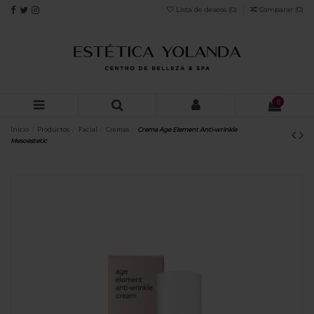
Lista de deseos (
0
)
Comparar (
0
)
0
Inicio
Productos
Facial
Cremas
Crema Age Element Anti-wrinkle
Mesoestetic