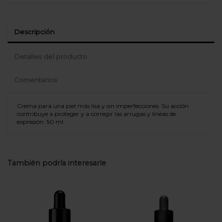
Descripción
Detalles del producto
Comentarios
Crema para una piel más lisa y sin imperfecciones. Su acción
contribuye a proteger y a corregir las arrugas y líneas de
expresión. 50 ml
No hay comentarios
NECESIDADES DE LA PIEL
Anti-arrugas
Antiedad y Nutrición
ZONA DEL CUERPO
Facial
También podría interesarle