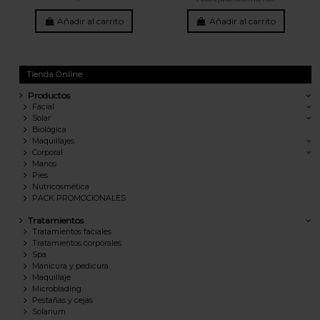
Añadir al carrito
Añadir al carrito
Tienda Online
Productos
Facial
Solar
Biológica
Maquillajes
Corporal
Manos
Pies
Nutricosmética
PACK PROMOCIONALES
Tratamientos
Tratamientos faciales
Tratamientos corporales
Spa
Manicura y pedicura
Maquillaje
Microblading
Pestañas y cejas
Solarium